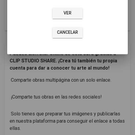
Perfil de *****
... Ver más
*******************
VER
CANCELAR
Puedes disfrutar online de esta obra gracias a
CLIP STUDIO SHARE. ¡Crea tú también tu propia
cuenta para dar a conocer tu arte al mundo!
Comparte obras multipágina con un solo enlace.
¡Comparte tus obras en las redes sociales!
Solo tienes que preparar tus imágenes y publicarlas
en nuestra plataforma para conseguir el enlace a todas
ellas.