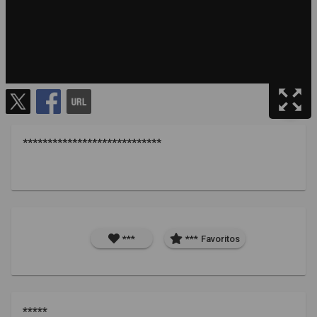
****************************
***
***
Favoritos
*****