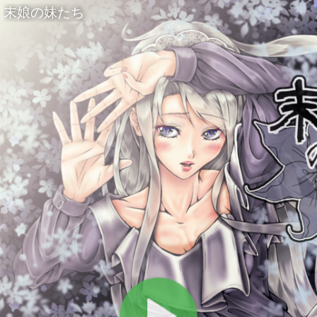
末娘の妹たち